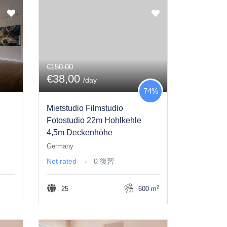
€150,00
€38,00
/day
74%
Mietstudio Filmstudio
Fotostudio 22m Hohlkehle
4,5m Deckenhöhe
Germany
Not rated
0 復習
2
25
600 m