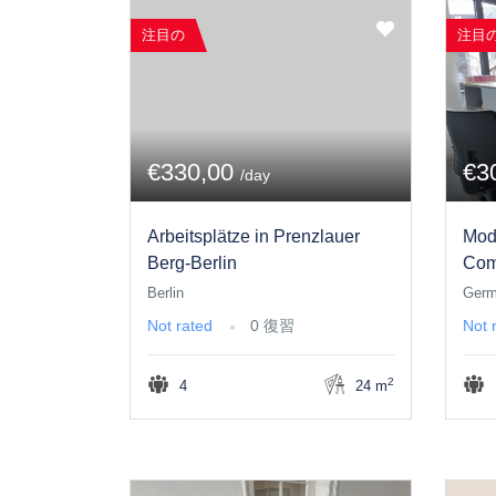
注目の
注目
€330,00
€3
/day
Arbeitsplätze in Prenzlauer
Mod
Berg-Berlin
Com
Berlin
Ger
Not rated
0 復習
Not 
2
4
24 m