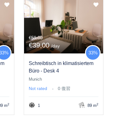
€59,00
€39,00
/day
33%
33%
tem
Schreibtisch in klimatisiertem
Büro - Desk 4
Munich
Not rated
0 復習
2
2
9 m
1
89 m