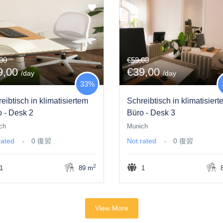
00
€59,00
9,00
€39,00
/day
/day
33%
eibtisch in klimatisiertem
Schreibtisch in klimatisier
 - Desk 2
Büro - Desk 3
ch
Munich
rated
0 復習
Not rated
0 復習
2
1
89 m
1
8
View More