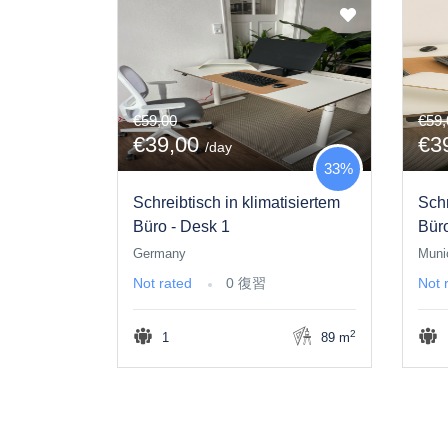
€59,00
€59,
€39,00
€3
/day
33%
Schreibtisch in klimatisiertem
Schr
Büro - Desk 1
Büro
Germany
Muni
Not rated
0 復習
Not 
2
1
89 m