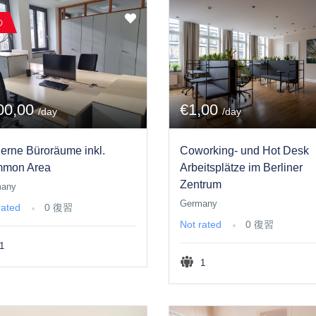
の
00,00
€1,00
/day
/day
erne Büroräume inkl.
Coworking- und Hot Desk
mon Area
Arbeitsplätze im Berliner
Zentrum
many
Germany
rated
0 復習
Not rated
0 復習
1
1