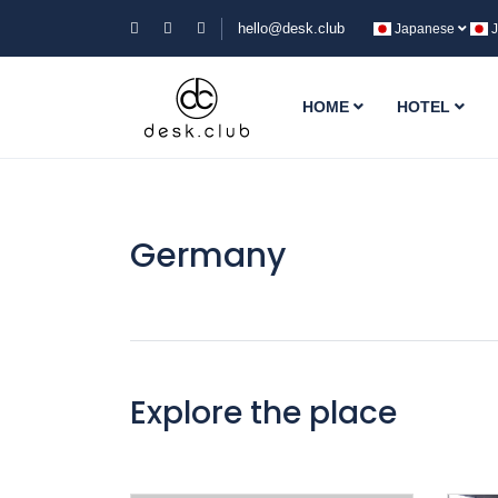
hello@desk.club
Japanese
J
HOME
HOTEL
Germany
Explore the place