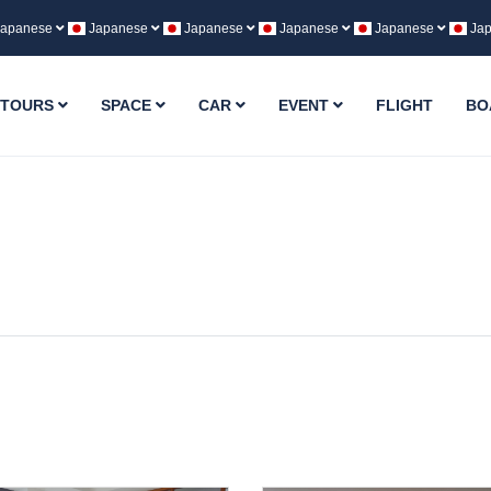
apanese
Japanese
Japanese
Japanese
Japanese
Ja
TOURS
SPACE
CAR
EVENT
FLIGHT
BO