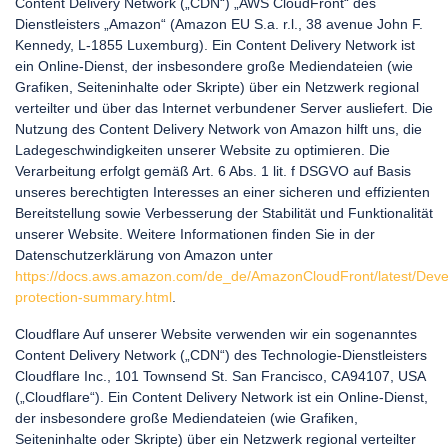
Content Delivery Network („CDN“) „AWS CloudFront“ des
Dienstleisters „Amazon“ (Amazon EU S.a. r.l., 38 avenue John F.
Kennedy, L-1855 Luxemburg). Ein Content Delivery Network ist
ein Online-Dienst, der insbesondere große Mediendateien (wie
Grafiken, Seiteninhalte oder Skripte) über ein Netzwerk regional
verteilter und über das Internet verbundener Server ausliefert. Die
Nutzung des Content Delivery Network von Amazon hilft uns, die
Ladegeschwindigkeiten unserer Website zu optimieren. Die
Verarbeitung erfolgt gemäß Art. 6 Abs. 1 lit. f DSGVO auf Basis
unseres berechtigten Interesses an einer sicheren und effizienten
Bereitstellung sowie Verbesserung der Stabilität und Funktionalität
unserer Website. Weitere Informationen finden Sie in der
Datenschutzerklärung von Amazon unter
https://docs.aws.amazon.com/de_de/AmazonCloudFront/latest/Deve
protection-summary.html
.
Cloudflare Auf unserer Website verwenden wir ein sogenanntes
Content Delivery Network („CDN“) des Technologie-Dienstleisters
Cloudflare Inc., 101 Townsend St. San Francisco, CA94107, USA
(„Cloudflare“). Ein Content Delivery Network ist ein Online-Dienst,
der insbesondere große Mediendateien (wie Grafiken,
Seiteninhalte oder Skripte) über ein Netzwerk regional verteilter