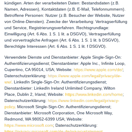
kündigen. Arten der verarbeiteten Daten: Bestandsdaten (z.B.
Namen, Adressen), Kontaktdaten (z.B. E-Mail, Telefonnummern).
Betroffene Personen: Nutzer (z.B. Besucher der Website, Nutzer
von Online-Diensten). Zwecke der Verarbeitung: Vertragserfüllung
und Service, Registrierungsverfahren. Rechtsgrundlage:
Einwilligung (Art. 6 Abs. 1 S. 1 lit. a DSGVO), Vertragserfüllung
und vorvertragliche Anfragen (Art. 6 Abs. 1 S. 1 lit. b DSGVO),
Berechtigte Interessen (Art. 6 Abs. 1 S. 1 lit. f DSGVO).
Verwendete Dienste und Dienstanbieter: Apple Single-Sign-On:
Authentifizierungsdienst; Dienstanbieter: Apple Inc., Infinite Loop,
Cupertino, CA 95014, USA; Website:
https://www.apple.com/de/
;
Datenschutzerklärung:
https://www.apple.com/legal/privacy/de-
ww/
. LinkedIn Single-Sign-On: Authentifizierungsdienst;
Dienstanbieter: LinkedIn Ireland Unlimited Company, Wilton
Place, Dublin 2, Irland; Website:
https://www.linkedin.com/home
;
Datenschutzerklärung:
https://www.linkedin.com/legal/privacy-
policy
. Microsoft Single-Sign-On: Authentifizierungsdienst;
Dienstanbieter: Microsoft Corporation, One Microsoft Way,
Redmond, WA 98052-6399 USA; Website:
https://www.microsoft.com
; Datenschutzerklärung:
https://privacy.microsoft.com/de-de/privacystatement
,