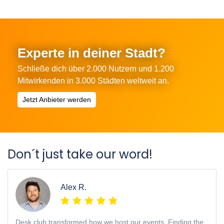
Experte in deiner Stadt?
Schließe dich über 2.000 Nutzern und 1.200
Mitwirkenden in 3.000 Städten weltweit an.
Jetzt Anbieter werden
Don´t just take our word!
Alex R.
Desk.club transformed how we host our events. Finding the